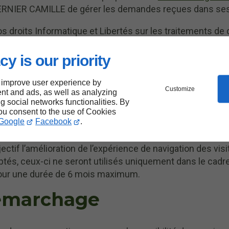
ERNIER CAMILLE de gérer les demandes reçues dans ses 
os droits Informatique et Libertés sur les traitements d
r BERNIER CAMILLE et éventuellement son délégué à la 
cy is our priority
 cookies
.
 improve user experience by
Customize
nt and ads, as well as analyzing
okies
ng social networks functionalities. By
you consent to the use of Cookies
Google
Facebook
.
informations (non personnelles) relatives à la navigation 
tif l’amélioration de l’expérience de navigation des visi
ptés, ceux-ci ne seront utilisés uniquement dans le cadre 
pour une durée de 6 mois maximum.
démarchage