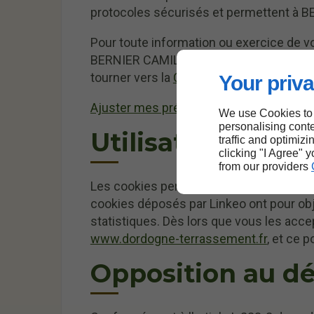
protocoles sécurisés et permettent à B
Pour toute information ou exercice de v
BERNIER CAMILLE, vous pouvez contacte
tourner vers la
CNIL
.
Your priva
Ajuster mes préférences en matière de
We use Cookies to
personalising conte
Utilisation de co
traffic and optimizi
clicking "I Agree" 
from our providers
Les cookies permettent d’enregistrer les 
cookies déposés par Linkeo ont pour objec
statistiques. Dès lors que vous les acce
www.dordogne-terrassement.fr
, et ce 
Opposition au 