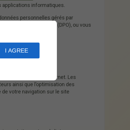
applications informatiques.
e données personnelles gérés par
protection des données (DPO), ou vous
I AGREE
des utilisateurs sur internet. Les
teurs ainsi que l’optimisation des
de votre navigation sur le site